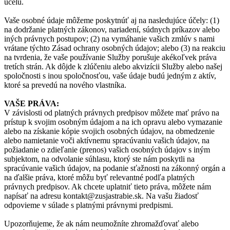
účelu.
Vaše osobné údaje môžeme poskytnúť aj na nasledujúce účely: (1)
na dodržanie platných zákonov, nariadení, súdnych príkazov alebo
iných právnych postupov; (2) na vymáhanie vašich zmlúv s nami
vrátane týchto Zásad ochrany osobných údajov; alebo (3) na reakciu
na tvrdenia, že vaše používanie Služby porušuje akékoľvek práva
tretích strán. Ak dôjde k zlúčeniu alebo akvizícii Služby alebo našej
spoločnosti s inou spoločnosťou, vaše údaje budú jedným z aktív,
ktoré sa prevedú na nového vlastníka.
VAŠE PRÁVA:
V závislosti od platných právnych predpisov môžete mať právo na
prístup k svojim osobným údajom a na ich opravu alebo vymazanie
alebo na získanie kópie svojich osobných údajov, na obmedzenie
alebo namietanie voči aktívnemu spracúvaniu vašich údajov, na
požiadanie o zdieľanie (prenos) vašich osobných údajov s iným
subjektom, na odvolanie súhlasu, ktorý ste nám poskytli na
spracúvanie vašich údajov, na podanie sťažnosti na zákonný orgán a
na ďalšie práva, ktoré môžu byť relevantné podľa platných
právnych predpisov. Ak chcete uplatniť tieto práva, môžete nám
napísať na adresu kontakt@zusjastrabie.sk. Na vašu žiadosť
odpovieme v súlade s platnými právnymi predpismi.
Upozorňujeme, že ak nám neumožníte zhromažďovať alebo