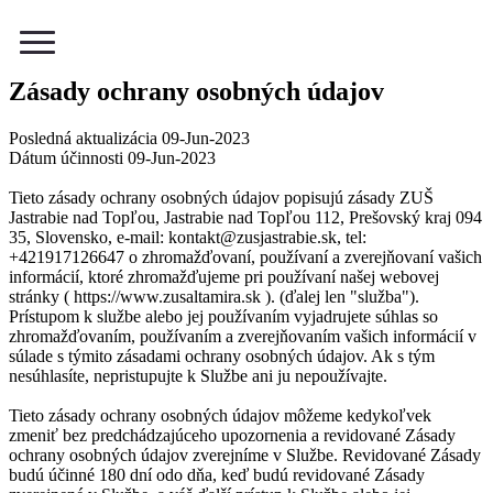
Menu
Zásady ochrany osobných údajov
Posledná aktualizácia 09-Jun-2023
Dátum účinnosti 09-Jun-2023
Tieto zásady ochrany osobných údajov popisujú zásady ZUŠ
Jastrabie nad Topľou, Jastrabie nad Topľou 112, Prešovský kraj 094
35, Slovensko, e-mail: kontakt@zusjastrabie.sk, tel:
+421917126647 o zhromažďovaní, používaní a zverejňovaní vašich
informácií, ktoré zhromažďujeme pri používaní našej webovej
stránky ( https://www.zusaltamira.sk ). (ďalej len "služba").
Prístupom k službe alebo jej používaním vyjadrujete súhlas so
zhromažďovaním, používaním a zverejňovaním vašich informácií v
súlade s týmito zásadami ochrany osobných údajov. Ak s tým
nesúhlasíte, nepristupujte k Službe ani ju nepoužívajte.
Tieto zásady ochrany osobných údajov môžeme kedykoľvek
zmeniť bez predchádzajúceho upozornenia a revidované Zásady
ochrany osobných údajov zverejníme v Službe. Revidované Zásady
budú účinné 180 dní odo dňa, keď budú revidované Zásady