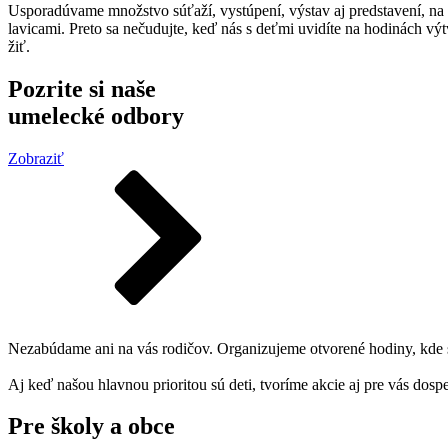
Usporadúvame množstvo súťaží, vystúpení, výstav aj predstavení, na 
lavicami. Preto sa nečudujte, keď nás s deťmi uvidíte na hodinách vý
žiť.
Pozrite si naše
umelecké odbory
Zobraziť
Nezabúdame ani na vás rodičov. Organizujeme otvorené hodiny, kde sa 
Aj keď našou hlavnou prioritou sú deti, tvoríme akcie aj pre vás dosp
Pre školy a obce