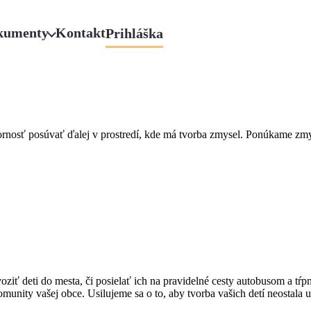
kumenty
Kontakt
Prihláška
nosť posúvať ďalej v prostredí, kde má tvorba zmysel. Ponúkame zmysl
ziť deti do mesta, či posielať ich na pravidelné cesty autobusom a tŕp
nity vašej obce. Usilujeme sa o to, aby tvorba vašich detí neostala uv