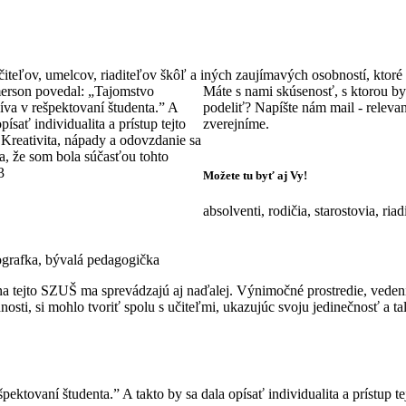
 učiteľov, umelcov, riaditeľov škôľ a iných zaujímavých osobností, kto
rson povedal: „Tajomstvo
Máte s nami skúsenosť, s ktorou by 
íva v rešpektovaní študenta.” A
podeliť? Napíšte nám mail - releva
písať individualita a prístup tejto
zverejníme.
 Kreativita, nápady a odovzdanie sa
, že som bola súčasťou tohto
3
Možete tu byť aj Vy!
absolventi, rodičia, starostovia, riadi
ografka, bývalá pedagogička
na tejto SZUŠ ma sprevádzajú aj naďalej. Výnimočné prostredie, vedeni
ti, si mohlo tvoriť spolu s učiteľmi, ukazujúc svoju jedinečnosť a tal
tovaní študenta.” A takto by sa dala opísať individualita a prístup t