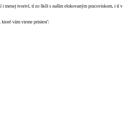
i menej tvoriví, tí zo škôl s naším elokovaným pracoviskom, i tí v
, ktoré vám vieme priniesť: