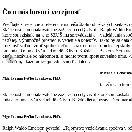
Čo o nás hovorí verejnosť
Prečítajte si recenzie a referencie na našu školu od bývalých žiakov,
Skúsenosti a neopakovateľné zážitky na celý život
Ralph Waldo Eme
ktoré som získala na tejto SZUŠ ma sprevádzajú aj
vzdelávania spoč
naďalej. Výnimočné prostredie, vedenie a kolektív,
takto by sa dala o
možnosť voľné tvoriť spolu s deťmi a žiakmi bolo
umeleckej školy.
pre mňa ako umelkyňu veľmi dôležitým. Každé
žiakom. Som rada
dieťa, nezávislé od národnosti, si mohlo tvoriť spolu
skvelého tímu. <
s učiteľmi, ukazujúc svoju jedinečnosť a talent.
Michaela Lehotská
Mgr. Ivanna Feťko Ivanková, PhD.
tanečnica, chore
Skúsenosti a neopakovateľné zážitky na celý život ktoré som získala 
mňa ako umelkyňu veľmi dôležitým. Každé dieťa, nezávislé od národnos
Mgr. Ivanna Feťko Ivanková, PhD.
Ralph Waldo Emerson povedal: „Tajomstvo vzdelávania spočíva v rešpek