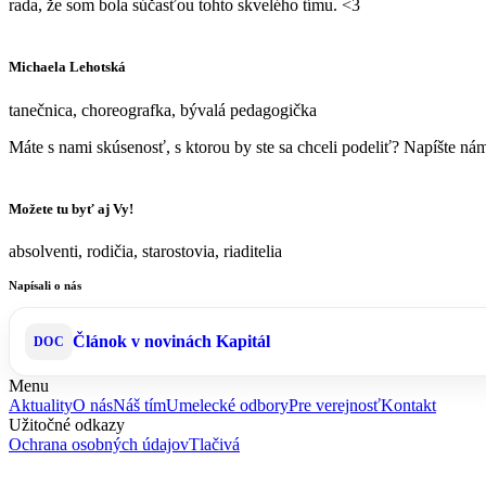
rada, že som bola súčasťou tohto skvelého tímu. <3
Michaela Lehotská
tanečnica, choreografka, bývalá pedagogička
Máte s nami skúsenosť, s ktorou by ste sa chceli podeliť? Napíšte nám
Možete tu byť aj Vy!
absolventi, rodičia, starostovia, riaditelia
Napísali o nás
Článok v novinách Kapitál
Menu
Aktuality
O nás
Náš tím
Umelecké odbory
Pre verejnosť
Kontakt
Užitočné odkazy
Ochrana osobných údajov
Tlačivá