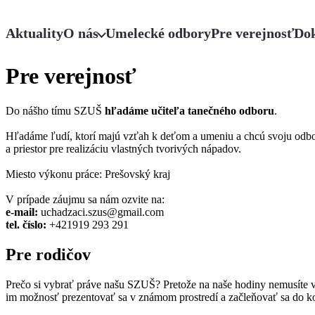
Aktuality
O nás
Umelecké odbory
Pre verejnosť
Do
Pre verejnosť
Do nášho tímu SZUŠ
hľadáme učiteľa tanečného odboru
.
Hľadáme ľudí, ktorí majú vzťah k deťom a umeniu a chcú svoju odbor
a priestor pre realizáciu vlastných tvorivých nápadov.
Miesto výkonu práce: Prešovský kraj
V prípade záujmu sa nám ozvite na:
e-mail:
uchadzaci.szus@gmail.com
tel. číslo:
+421919 293 291
Pre rodičov
Prečo si vybrať práve našu SZUŠ? Pretože na naše hodiny nemusíte vo
im možnosť prezentovať sa v známom prostredí a začleňovať sa do komu