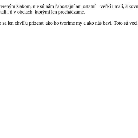
ným žiakom, nie sú nám ľahostajní ani ostatní – veľkí i malí, šikovní 
ítali i tí v obciach, ktorými len prechádzame.
 sa len chvíľu prizerať ako ho tvoríme my a ako nás baví. Toto sú veci