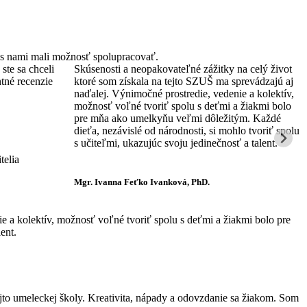
ré s nami mali možnosť spolupracovať.
ste sa chceli
Skúsenosti a neopakovateľné zážitky na celý život
R
ntné recenzie
ktoré som získala na tejto SZUŠ ma sprevádzajú aj
v
naďalej. Výnimočné prostredie, vedenie a kolektív,
t
možnosť voľné tvoriť spolu s deťmi a žiakmi bolo
u
pre mňa ako umelkyňu veľmi dôležitým. Každé
ž
dieťa, nezávislé od národnosti, si mohlo tvoriť spolu
s
s učiteľmi, ukazujúc svoju jedinečnosť a talent.
telia
M
Mgr. Ivanna Feťko Ivanková, PhD.
t
e a kolektív, možnosť voľné tvoriť spolu s deťmi a žiakmi bolo pre
ent.
ejto umeleckej školy. Kreativita, nápady a odovzdanie sa žiakom. Som