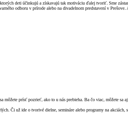
ktorých deti účinkujú a získavajú tak motiváciu ďalej tvoriť. Sme zást
tvarného odboru v prírode alebo na divadelnom predstavení v Prešove. A
môžete prísť pozrieť, ako to u nás prebieha. Ba čo viac, môžete sa aj 
elých. Či už ide o tvorivé dielne, semináre alebo programy na akciách, s