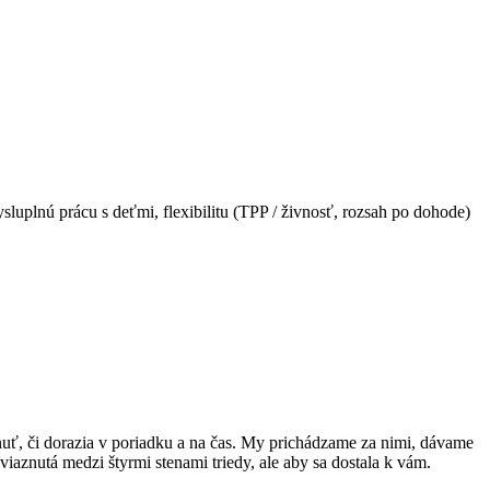
uplnú prácu s deťmi, flexibilitu (TPP / živnosť, rozsah po dohode)
nuť, či dorazia v poriadku a na čas. My prichádzame za nimi, dávame
iaznutá medzi štyrmi stenami triedy, ale aby sa dostala k vám.